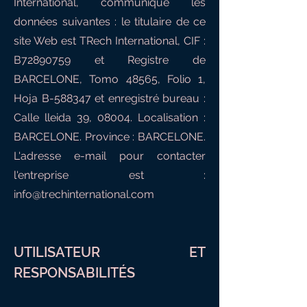
International, communique les
données suivantes : le titulaire de ce
site Web est TRech International, CIF :
B72890759 et Registre de
BARCELONE, Tomo 48565, Folio 1,
Hoja B-588347 et enregistré bureau :
Calle lleida 39, 08004. Localisation :
BARCELONE. Province : BARCELONE.
L'adresse e-mail pour contacter
l'entreprise est :
info@trechinternational.com
UTILISATEUR ET
RESPONSABILITÉS